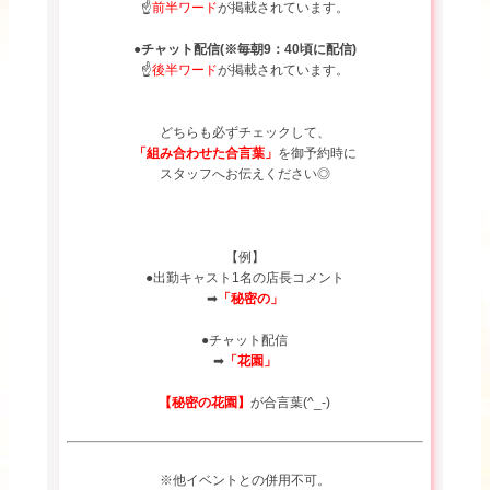
☝
前半ワード
が掲載されています。
●チャット配信(※毎朝9：40頃に配信)
☝
後半ワード
が掲載されています。
どちらも必ずチェックして、
「組み合わせた合言葉」
を御予約時に
スタッフへお伝えください◎
【例】
●出勤キャスト1名の店長コメント
➡
「秘密の」
●チャット配信
➡
「花園」
【秘密の花園】
が合言葉(^_-)
※他イベントとの併用不可。