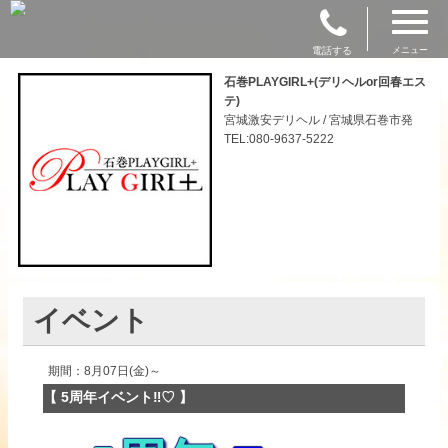
電話する
メニュー
石巻PLAYGIRL+(デリヘルor回春エス
テ)
宮城激安デリヘル / 宮城県石巻市発
TEL:080-9637-5222
イベント
期間：8月07日(金)～
【 5周年イベント‼♡ 】