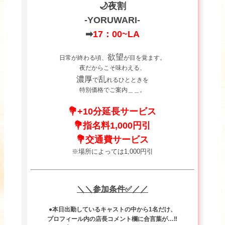
🌙夜割
-YORUWARI-
➡
17：00~LA
欲望
日常が終わる頃、
が目を覚ます。
夜だからこそ味わえる、
濃厚
乱
で
れるひとときを
特別価格でご案内＿＿。
💐+10分延長サービス
💐指名料1,000円引
💐交通費サービス
※場所によっては1,000円引
＼＼参加条件✅／／
●本日出勤しているキャストの中から1名だけ、
プロフィール内の店長コメント欄に合言葉が…‼