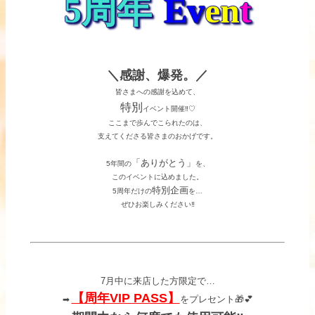
5周年
Ev
en
t
＼感謝、爆発。／
皆さまへの感謝を込めて、
特別
イベント開催‼♡
ここまで歩んでこられたのは、
支えてくださる皆さまのおかげです。
「ありがとう」
5年間の
を、
このイベントに込めました。
特別企画
5周年だけの
を…
ぜひお楽しみください‼
7月中に来店した方限定で…
【周年VIP PASS】
をプレセント🎁💕
➡