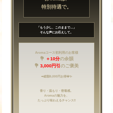
特別待遇で。
「もう少し、このままで…」
そんな声にお応えして。
Aromaコース初利用のお客様
💐
＋10分
の余韻
💐
3,000円引
のご褒美
➡総額6,000円お得💎✨
香り・温もり・密着感。
Aromaの魅力を、
たっぷり味わえるチャンス‼