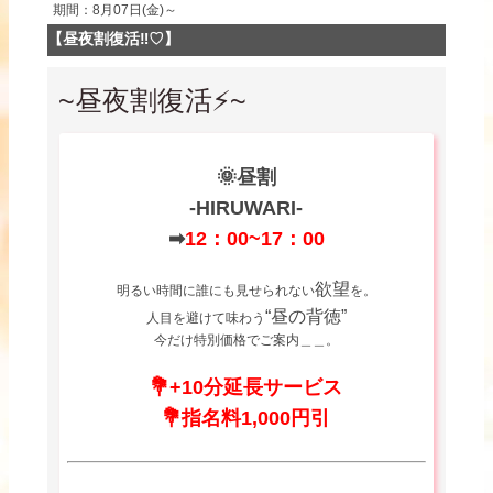
期間：8月07日(金)～
【昼夜割復活‼♡】
~昼夜割復活⚡~
🌞昼割
-HIRUWARI-
➡
12：00~17：00
欲望
明るい時間に誰にも見せられない
を。
“昼の背徳”
人目を避けて味わう
今だけ特別価格でご案内＿＿。
💐+10分延長サービス
💐指名料1,000円引